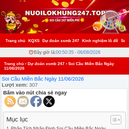
Trang chủ
KQXS
Dự đoán xsmb 247
Kinh nghiệm lô đề
Soi
Bây giờ là:
00:50:36 - 06/08/2026
Trang chủ
›
Dự đoán xsmb 247
›
Soi Cầu Miền Bắc Ngày
11/06/2026
Soi Cầu Miền Bắc Ngày 11/06/2026
Lượt xem:
307
Bấm vào nút chia sẻ ngay
Mục lục
Phân Tích Nhận Định Soi Cầu Miền Bắc Ngày