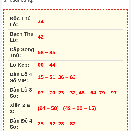
Độc Thủ
34
Lô:
Bạch Thủ
42
Lô:
Cặp Song
58 – 85
Thủ:
Lô Kép:
00 – 44
Dàn Lô 4
15 – 51, 36 – 63
Số VIP:
Dàn Lô 8
07 – 70, 23 – 32, 46 – 64, 79 – 97
Số:
Xiên 2 &
(24 – 58) | (42 – 00 – 15)
3:
Dàn Đề 4
25 – 52, 28 – 82
Số: