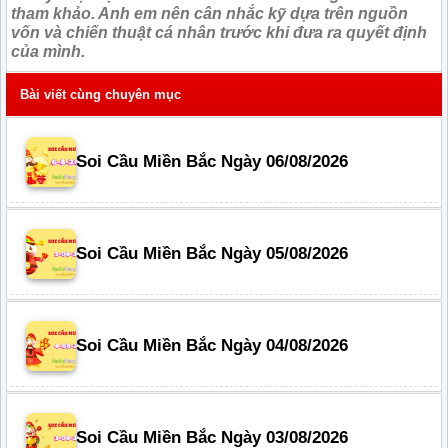
tham khảo. Anh em nên cân nhắc kỹ dựa trên nguồn
vốn và chiến thuật cá nhân trước khi đưa ra quyết định
của mình.
Bài viết cùng chuyên mục
Soi Cầu Miền Bắc Ngày 06/08/2026
Soi Cầu Miền Bắc Ngày 05/08/2026
Soi Cầu Miền Bắc Ngày 04/08/2026
Soi Cầu Miền Bắc Ngày 03/08/2026