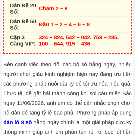
Dàn Đề 20
Chạm 2 – 8
Số:
Dàn Đề 50
Đầu 1 – 2 – 4 – 6 – 8
Số:
Cặp 3
324 – 824, 542 – 042, 758 – 285,
Càng VIP:
100 – 644, 915 – 436
Bên cạnh việc theo dõi các bộ số hằng ngày, nhiều
người chơi giàu kinh nghiệm hiện nay đang ưu tiên
các phương pháp nuôi dài kỳ để tối ưu hóa hiệu quả.
Thực tế, để gặt hái thành công khi soi cầu miền Bắc
ngày 11/06/2026, anh em có thể cân nhắc chọn chơi
hệ dàn để tăng tỷ lệ bao phủ. Phương pháp áp dụng
dàn lô 8 số
hằng ngày chính là một giải pháp cực kỳ
thông minh giúp anh em phân tán rủi ro, bọc lót tiền