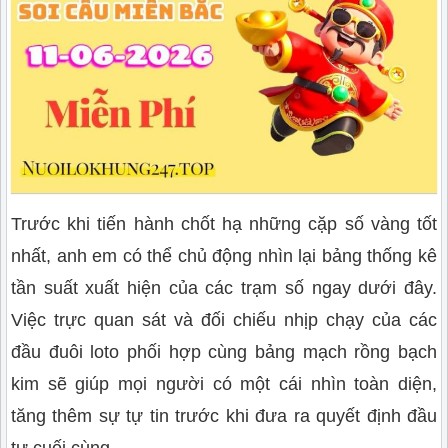
Trước khi tiến hành chốt hạ những cặp số vàng tốt
nhất, anh em có thể chủ động nhìn lại bảng thống kê
tần suất xuất hiện của các trạm số ngay dưới đây.
Việc trực quan sát và đối chiếu nhịp chạy của các
đầu đuôi loto phối hợp cùng bảng mạch rồng bạch
kim sẽ giúp mọi người có một cái nhìn toàn diện,
tăng thêm sự tự tin trước khi đưa ra quyết định đầu
tư cuối cùng.