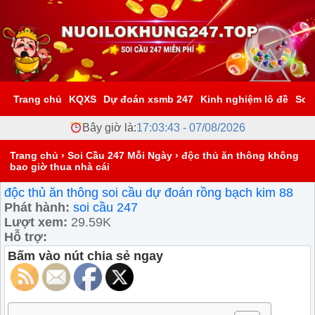
Trang chủ
KQXS
Dự đoán xsmb 247
Kinh nghiệm lô đề
Soi
Bây giờ là:
17:03:44 - 07/08/2026
Trang chủ
›
Soi Cầu 247 Mỗi Ngày
›
độc thủ ăn thông không
bao giờ thua nhà cái
độc thủ ăn thông soi cầu dự đoán rồng bạch kim 88
Phát hành:
soi cầu 247
Lượt xem:
29.59K
Hỗ trợ:
Bấm vào nút chia sẻ ngay