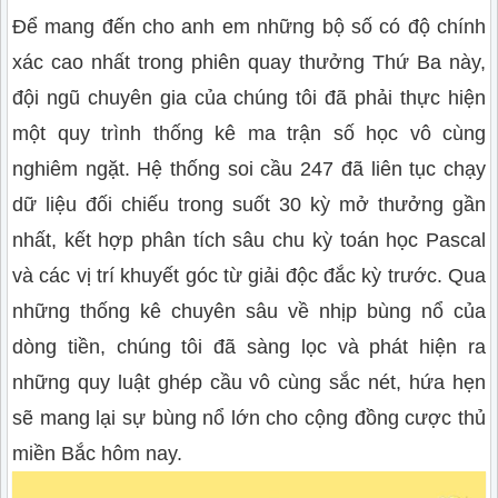
Để mang đến cho anh em những bộ số có độ chính
xác cao nhất trong phiên quay thưởng Thứ Ba này,
đội ngũ chuyên gia của chúng tôi đã phải thực hiện
một quy trình thống kê ma trận số học vô cùng
nghiêm ngặt. Hệ thống soi cầu 247 đã liên tục chạy
dữ liệu đối chiếu trong suốt 30 kỳ mở thưởng gần
nhất, kết hợp phân tích sâu chu kỳ toán học Pascal
và các vị trí khuyết góc từ giải độc đắc kỳ trước. Qua
những thống kê chuyên sâu về nhịp bùng nổ của
dòng tiền, chúng tôi đã sàng lọc và phát hiện ra
những quy luật ghép cầu vô cùng sắc nét, hứa hẹn
sẽ mang lại sự bùng nổ lớn cho cộng đồng cược thủ
miền Bắc hôm nay.