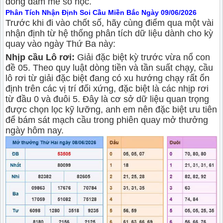
đồng đam mê số học.
Phân Tích Nhận Định Soi Cầu Miền Bắc Ngày 09/06/2026
Trước khi đi vào chốt số, hãy cùng điểm qua một vài
nhận định từ hệ thống phân tích dữ liệu dành cho kỳ
quay vào ngày Thứ Ba này:
Nhịp cầu Lô rơi:
Giải đặc biệt kỳ trước vừa nổ con
đề 05. Theo quy luật dòng tiền và tần suất chạy, cầu
lô rơi từ giải đặc biệt đang có xu hướng chạy rất ổn
định trên các vị trí đối xứng, đặc biệt là các nhịp rơi
từ đầu 0 và đuôi 5. Đây là cơ sở dữ liệu quan trọng
được chọn lọc kỹ lưỡng, anh em nên đặc biệt ưu tiên
để bám sát mạch cầu trong phiên quay mở thưởng
ngày hôm nay.