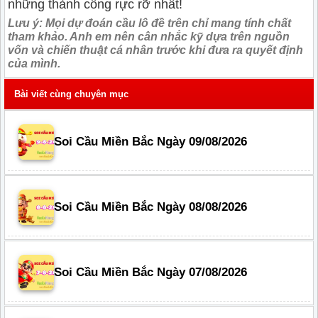
những thành công rực rỡ nhất!
Lưu ý: Mọi dự đoán cầu lô đề trên chỉ mang tính chất
tham khảo. Anh em nên cân nhắc kỹ dựa trên nguồn
vốn và chiến thuật cá nhân trước khi đưa ra quyết định
của mình.
Bài viết cùng chuyên mục
Soi Cầu Miền Bắc Ngày 09/08/2026
Soi Cầu Miền Bắc Ngày 08/08/2026
Soi Cầu Miền Bắc Ngày 07/08/2026