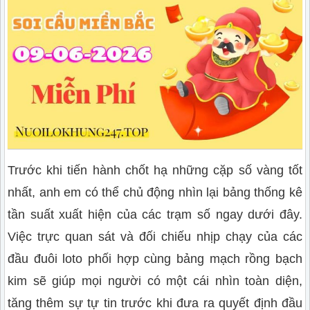
Trước khi tiến hành chốt hạ những cặp số vàng tốt
nhất, anh em có thể chủ động nhìn lại bảng thống kê
tần suất xuất hiện của các trạm số ngay dưới đây.
Việc trực quan sát và đối chiếu nhịp chạy của các
đầu đuôi loto phối hợp cùng bảng mạch rồng bạch
kim sẽ giúp mọi người có một cái nhìn toàn diện,
tăng thêm sự tự tin trước khi đưa ra quyết định đầu