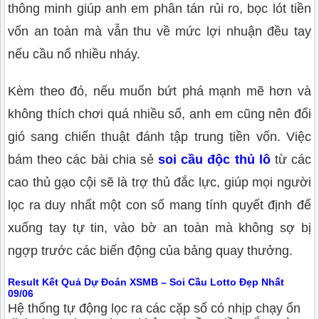
thông minh giúp anh em phân tán rủi ro, bọc lót tiền
vốn an toàn mà vẫn thu về mức lợi nhuận đều tay
nếu cầu nổ nhiều nháy.
Kèm theo đó, nếu muốn bứt phá mạnh mẽ hơn và
không thích chơi quá nhiều số, anh em cũng nên đổi
gió sang chiến thuật đánh tập trung tiền vốn. Việc
bám theo các bài chia sẻ
soi cầu độc thủ lô
từ các
cao thủ gạo cội sẽ là trợ thủ đắc lực, giúp mọi người
lọc ra duy nhất một con số mang tính quyết định để
xuống tay tự tin, vào bờ an toàn mà không sợ bị
ngợp trước các biến động của bảng quay thưởng.
Result Kết Quả Dự Đoán XSMB – Soi Cầu Lotto Đẹp Nhất
09/06
Hệ thống tự động lọc ra các cặp số có nhịp chạy ổn