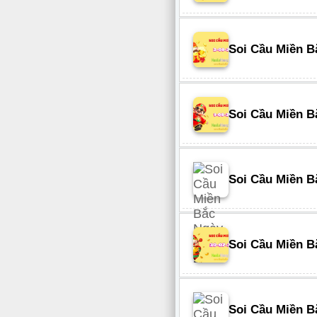
Soi Cầu Miền B
Soi Cầu Miền B
Soi Cầu Miền B
Soi Cầu Miền B
Soi Cầu Miền B