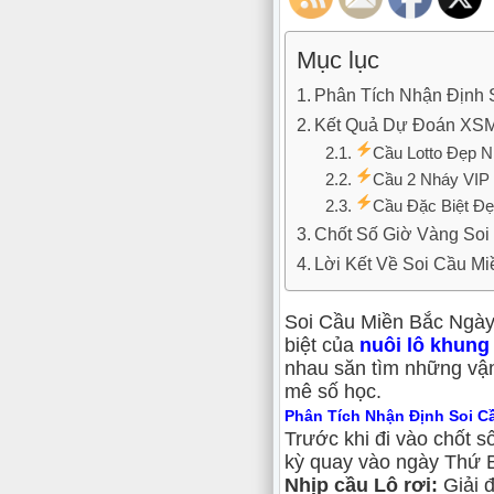
Mục lục
Phân Tích Nhận Định 
Kết Quả Dự Đoán XSMB
Cầu Lotto Đẹp N
Cầu 2 Nháy VIP
Cầu Đặc Biệt Đẹ
Chốt Số Giờ Vàng Soi
Lời Kết Về Soi Cầu Mi
Soi Cầu Miền Bắc Ngày 
biệt của
nuôi lô khung
nhau săn tìm những vậ
mê số học.
Phân Tích Nhận Định Soi C
Trước khi đi vào chốt s
kỳ quay vào ngày Thứ 
Nhịp cầu Lô rơi:
Giải đ