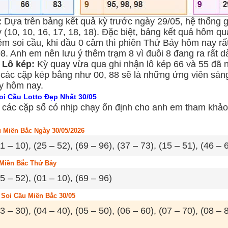
:
Dựa trên bảng kết quả kỳ trước ngày 29/05, hệ thống 
 (10, 10, 16, 17, 18, 18). Đặc biệt, bảng kết quả hôm q
ệm soi cầu, khi đầu 0 câm thì phiên Thứ Bảy hôm nay rấ
8. Anh em nên lưu ý thêm trạm 8 vì đuôi 8 đang ra rất d
 Lô kép:
Kỳ quay vừa qua ghi nhận lô kép 66 và 55 đã 
i, các cặp kép bằng như 00, 88 sẽ là những ứng viên sán
y hôm nay.
i Cầu Lotto Đẹp Nhất 30/05
a các cặp số có nhịp chạy ổn định cho anh em tham khả
 Miền Bắc Ngày 30/05/2026
01 – 10), (25 – 52), (69 – 96), (37 – 73), (15 – 51), (46 – 
Miền Bắc Thứ Bảy
25 – 52), (01 – 10), (69 – 96)
 Soi Cầu Miền Bắc 30/05
3 – 30), (04 – 40), (05 – 50), (06 – 60), (07 – 70), (08 – 