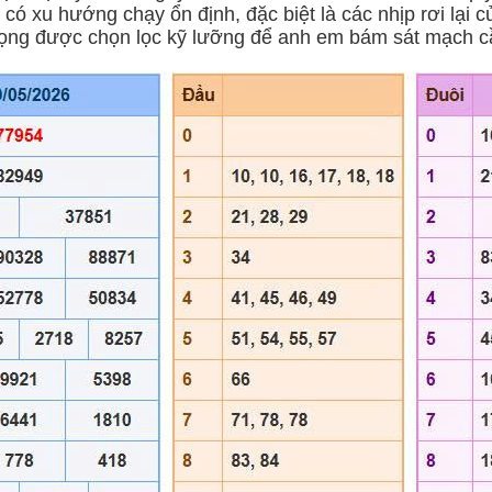
g có xu hướng chạy ổn định, đặc biệt là các nhịp rơi lại 
trọng được chọn lọc kỹ lưỡng để anh em bám sát mạch c