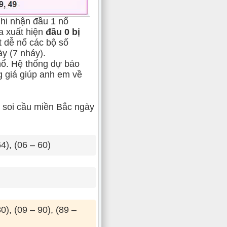
ghi nhận đầu 1 nổ
ua xuất hiện
đầu 0 bị
t dễ nổ các bộ số
ày (7 nháy).
nổ. Hệ thống dự báo
g giá giúp anh em về
o soi cầu miền Bắc ngày
64), (06 – 60)
80), (09 – 90), (89 –