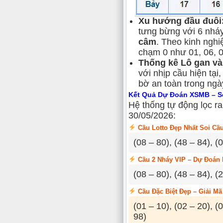
Xu hướng đầu đuôi
tưng bừng với 6 nháy
câm
. Theo kinh nghi
chạm 0 như 01, 06, 0
Thống kê Lô gan và
với nhịp cầu hiện tạ
bờ an toàn trong ngà
Kết Quả Dự Đoán XSMB – So
Hệ thống tự động lọc r
30/05/2026:
Cầu Lotto Đẹp Nhất Soi Cầu
(08 – 80), (48 – 84), (
Cầu 2 Nháy VIP – Dự Đoán 
(08 – 80), (48 – 84), (
Cầu Đặc Biệt Đẹp – Giải Mã
(01 – 10), (02 – 20), (0
98)