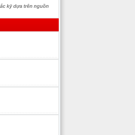
hắc kỹ dựa trên nguồn