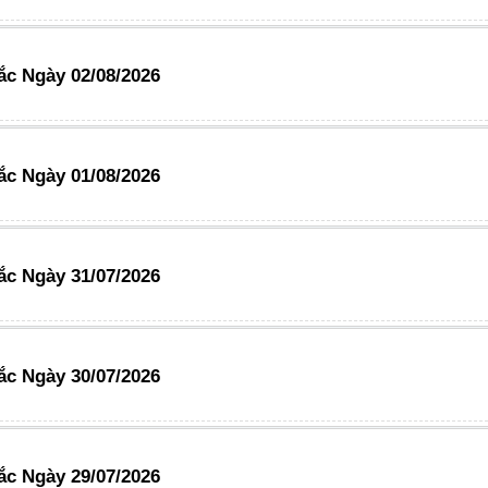
ắc Ngày 02/08/2026
ắc Ngày 01/08/2026
ắc Ngày 31/07/2026
ắc Ngày 30/07/2026
ắc Ngày 29/07/2026