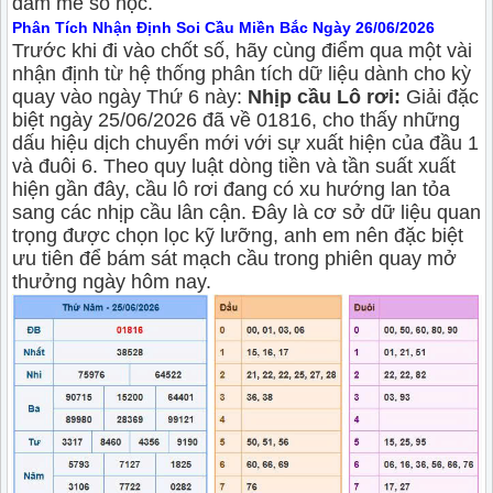
đam mê số học.
Phân Tích Nhận Định Soi Cầu Miền Bắc Ngày 26/06/2026
Trước khi đi vào chốt số, hãy cùng điểm qua một vài
nhận định từ hệ thống phân tích dữ liệu dành cho kỳ
quay vào ngày Thứ 6 này:
Nhịp cầu Lô rơi:
Giải đặc
biệt ngày 25/06/2026 đã về 01816, cho thấy những
dấu hiệu dịch chuyển mới với sự xuất hiện của đầu 1
và đuôi 6. Theo quy luật dòng tiền và tần suất xuất
hiện gần đây, cầu lô rơi đang có xu hướng lan tỏa
sang các nhịp cầu lân cận. Đây là cơ sở dữ liệu quan
trọng được chọn lọc kỹ lưỡng, anh em nên đặc biệt
ưu tiên để bám sát mạch cầu trong phiên quay mở
thưởng ngày hôm nay.