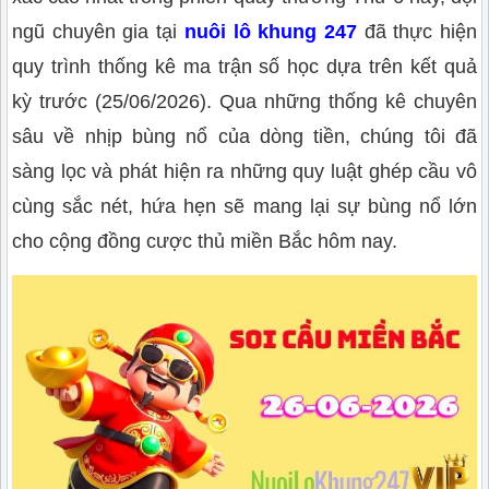
ngũ chuyên gia tại
nuôi lô khung 247
đã thực hiện
quy trình thống kê ma trận số học dựa trên kết quả
kỳ trước (25/06/2026). Qua những thống kê chuyên
sâu về nhịp bùng nổ của dòng tiền, chúng tôi đã
sàng lọc và phát hiện ra những quy luật ghép cầu vô
cùng sắc nét, hứa hẹn sẽ mang lại sự bùng nổ lớn
cho cộng đồng cược thủ miền Bắc hôm nay.