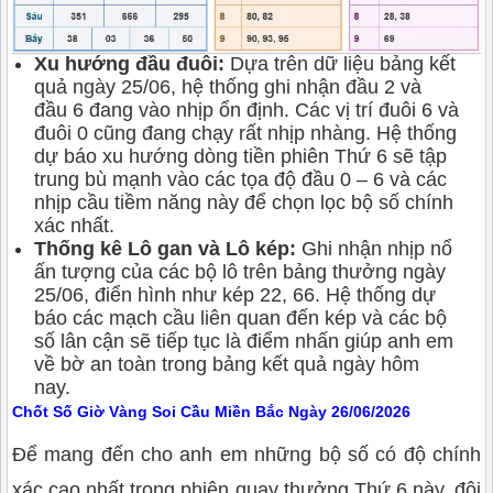
Xu hướng đầu đuôi:
Dựa trên dữ liệu bảng kết
quả ngày 25/06, hệ thống ghi nhận đầu 2 và
đầu 6 đang vào nhịp ổn định. Các vị trí đuôi 6 và
đuôi 0 cũng đang chạy rất nhịp nhàng. Hệ thống
dự báo xu hướng dòng tiền phiên Thứ 6 sẽ tập
trung bù mạnh vào các tọa độ đầu 0 – 6 và các
nhịp cầu tiềm năng này để chọn lọc bộ số chính
xác nhất.
Thống kê Lô gan và Lô kép:
Ghi nhận nhịp nổ
ấn tượng của các bộ lô trên bảng thưởng ngày
25/06, điển hình như kép 22, 66. Hệ thống dự
báo các mạch cầu liên quan đến kép và các bộ
số lân cận sẽ tiếp tục là điểm nhấn giúp anh em
về bờ an toàn trong bảng kết quả ngày hôm
nay.
Chốt Số Giờ Vàng Soi Cầu Miền Bắc Ngày 26/06/2026
Để mang đến cho anh em những bộ số có độ chính
xác cao nhất trong phiên quay thưởng Thứ 6 này, đội