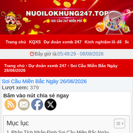
Trang chủ
KQXS
Dự đoán xsmb 247
Kinh nghiệm lô đề
Soi
Bây giờ là:
05:49:30 - 08/08/2026
Trang chủ
›
Dự đoán xsmb 247
›
Soi Cầu Miền Bắc Ngày
26/06/2026
Soi Cầu Miền Bắc Ngày 26/06/2026
Lượt xem:
379
Bấm vào nút chia sẻ ngay
Mục lục
Phân Tích Nhận Định Soi Cầu Miền Bắc Ngày