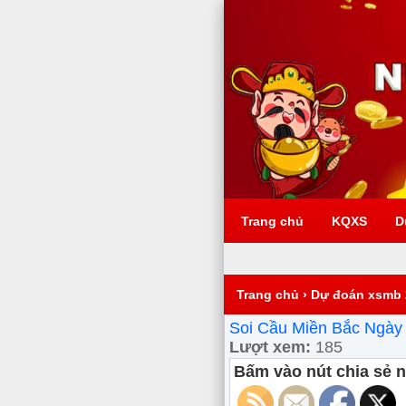
Trang chủ
KQXS
D
Trang chủ
›
Dự đoán xsmb 
Soi Cầu Miền Bắc Ngày
Lượt xem:
185
Bấm vào nút chia sẻ 