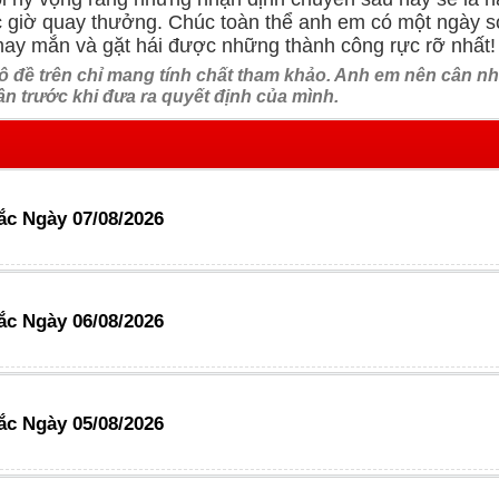
c giờ quay thưởng. Chúc toàn thể anh em có một ngày s
may mắn và gặt hái được những thành công rực rỡ nhất!
lô đề trên chỉ mang tính chất tham khảo. Anh em nên cân n
ân trước khi đưa ra quyết định của mình.
ắc Ngày 07/08/2026
ắc Ngày 06/08/2026
ắc Ngày 05/08/2026