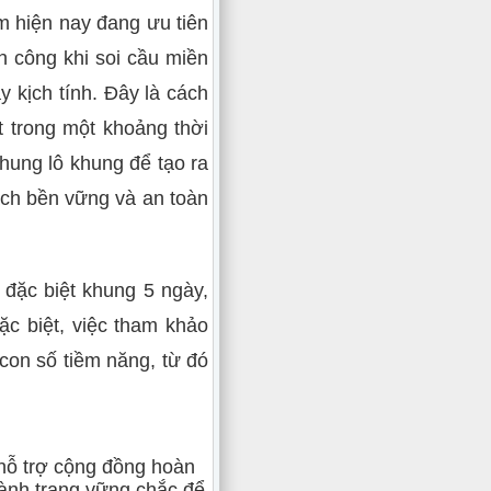
m hiện nay đang ưu tiên
h công khi soi cầu miền
 kịch tính. Đây là cách
t trong một khoảng thời
hung lô khung để tạo ra
ách bền vững và an toàn
 đặc biệt khung 5 ngày,
ặc biệt, việc tham khảo
con số tiềm năng, từ đó
 hỗ trợ cộng đồng hoàn
hành trang vững chắc để