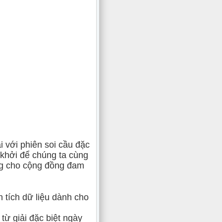
 với phiên soi cầu đặc
khởi để chúng ta cùng
ng cho cộng đồng đam
 tích dữ liệu dành cho
từ giải đặc biệt ngày