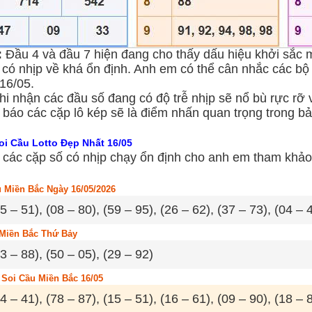
:
Đầu 4 và đầu 7 hiện đang cho thấy dấu hiệu khởi sắc 
 có nhịp về khá ổn định. Anh em có thể cân nhắc các bộ
16/05.
i nhận các đầu số đang có độ trễ nhịp sẽ nổ bù rực rỡ
 báo các cặp lô kép sẽ là điểm nhấn quan trọng trong 
i Cầu Lotto Đẹp Nhất 16/05
a các cặp số có nhịp chạy ổn định cho anh em tham khả
 Miền Bắc Ngày 16/05/2026
15 – 51), (08 – 80), (59 – 95), (26 – 62), (37 – 73), (04 – 
Miền Bắc Thứ Bảy
33 – 88), (50 – 05), (29 – 92)
 Soi Cầu Miền Bắc 16/05
4 – 41), (78 – 87), (15 – 51), (16 – 61), (09 – 90), (18 – 