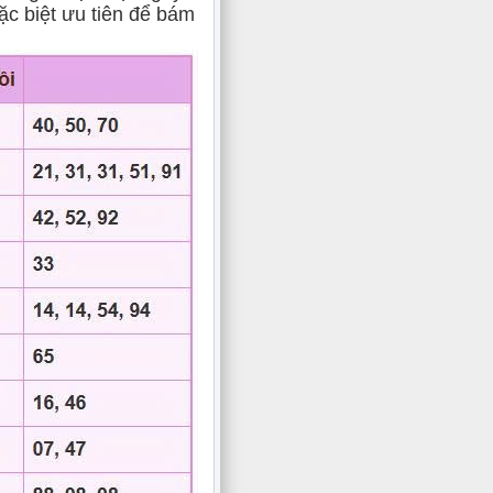
c biệt ưu tiên để bám