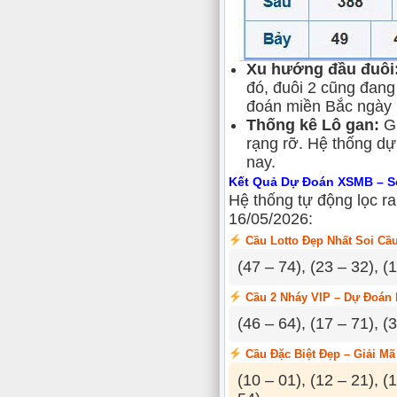
Xu hướng đầu đuôi
đó, đuôi 2 cũng đang
đoán miền Bắc ngày 
Thống kê Lô gan:
Gh
rạng rỡ. Hệ thống dự
nay.
Kết Quả Dự Đoán XSMB – So
Hệ thống tự động lọc r
16/05/2026:
Cầu Lotto Đẹp Nhất Soi Cầu
(47 – 74), (23 – 32), (
Cầu 2 Nháy VIP – Dự Đoán 
(46 – 64), (17 – 71), (
Cầu Đặc Biệt Đẹp – Giải Mã
(10 – 01), (12 – 21), (1