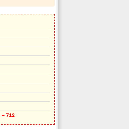
6 – 712