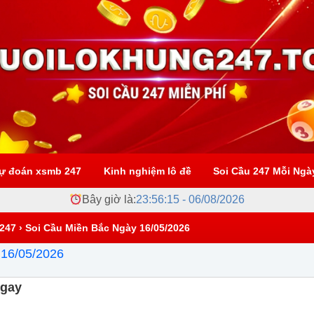
ự đoán xsmb 247
Kinh nghiệm lô đề
Soi Cầu 247 Mỗi Ngà
Bây giờ là:
23:56:15 - 06/08/2026
247
›
Soi Cầu Miền Bắc Ngày 16/05/2026
 16/05/2026
ngay