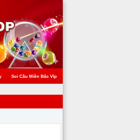
y
Soi Cầu Miền Bắc Víp