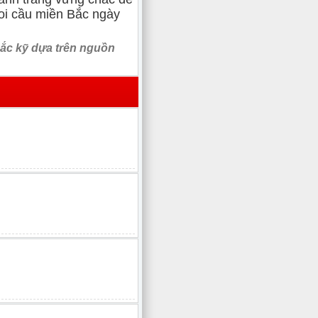
oi cầu miền Bắc ngày
hắc kỹ dựa trên nguồn