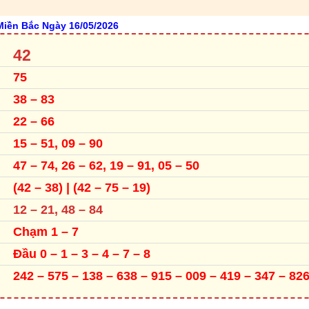
Miền Bắc Ngày 16/05/2026
42
75
38 – 83
22 – 66
15 – 51, 09 – 90
47 – 74, 26 – 62, 19 – 91, 05 – 50
(42 – 38) | (42 – 75 – 19)
12 – 21, 48 – 84
Chạm 1 – 7
Đầu 0 – 1 – 3 – 4 – 7 – 8
242 – 575 – 138 – 638 – 915 – 009 – 419 – 347 – 82