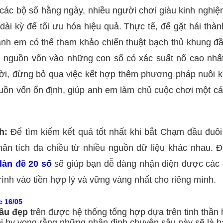
 các bộ số hằng ngày, nhiều người chơi giàu kinh nghiệ
ài kỳ để tối ưu hóa hiệu quả. Thực tế, để gặt hái thàn
nh em có thể tham khảo chiến thuật bạch thủ khung đầy
g nguồn vốn vào những con số có xác suất nổ cao nhấ
hời, đừng bỏ qua việc kết hợp thêm phương pháp nuôi k
uồn vốn ổn định, giúp anh em làm chủ cuộc chơi một c
h:
Để tìm kiếm kết quả tốt nhất khi bắt Chạm đầu đuôi
n tích đa chiều từ nhiều nguồn dữ liệu khác nhau. Đ
dàn đề 20 số
sẽ giúp bạn dễ dàng nhận diện được các 
ình vào tiền hợp lý và vững vàng nhất cho riêng mình.
c 16/05
cầu đẹp
trên được hệ thống tổng hợp dựa trên tinh thần
ôi hy vọng rằng những nhận định chuyên sâu này sẽ là 