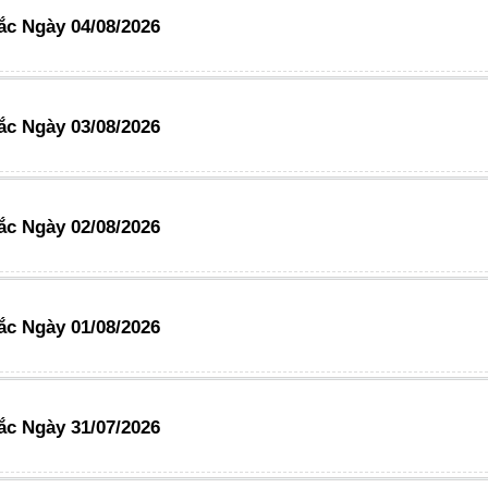
ắc Ngày 04/08/2026
ắc Ngày 03/08/2026
ắc Ngày 02/08/2026
ắc Ngày 01/08/2026
ắc Ngày 31/07/2026