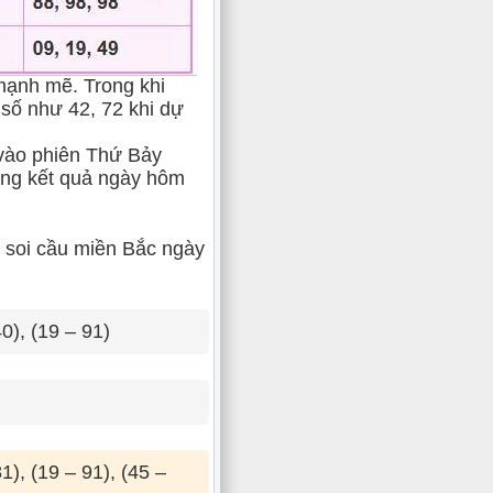
mạnh mẽ. Trong khi
 số như 42, 72 khi dự
 vào phiên Thứ Bảy
bảng kết quả ngày hôm
o soi cầu miền Bắc ngày
40), (19 – 91)
81), (19 – 91), (45 –