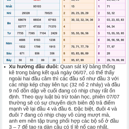
Xu hướng đầu đuôi:
Quan sát kỹ bảng thống
kê trong bảng kết quả ngày 06/07, có thể thấy
ngoài hai đầu câm thì các đầu số như đầu 3 với
các nhịp kép chạy liên tục (32 nổ 2 nháy) và đầu
9 nổ dồn dập về cuối đang có nhịp chạy rất ổn
định. Theo quy luật bù trừ toán học, phiên 07/07
thường sẽ có sự chuyển dịch biên độ trả điểm
mạnh về lại đầu 4 và đầu 6. Đặc biệt, đuôi 4 và
đuôi 7 đang có nhịp chạy vô cùng mượt mà,
anh em nên tập trung phối hợp các bộ số ở đầu
3 – 7 để tạo ra dàn cầu có tỉ lệ nổ cao nhất.