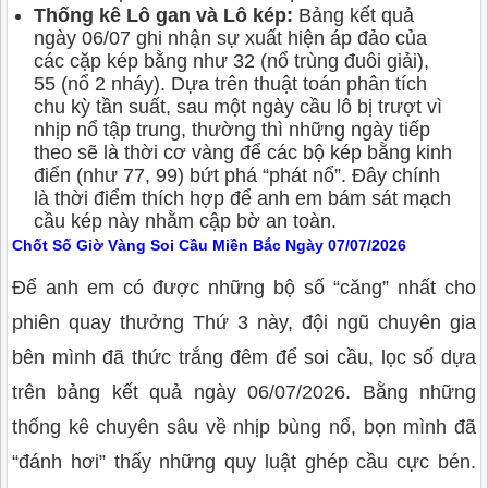
Thống kê Lô gan và Lô kép:
Bảng kết quả
ngày 06/07 ghi nhận sự xuất hiện áp đảo của
các cặp kép bằng như 32 (nổ trùng đuôi giải),
55 (nổ 2 nháy). Dựa trên thuật toán phân tích
chu kỳ tần suất, sau một ngày cầu lô bị trượt vì
nhịp nổ tập trung, thường thì những ngày tiếp
theo sẽ là thời cơ vàng để các bộ kép bằng kinh
điển (như 77, 99) bứt phá “phát nổ”. Đây chính
là thời điểm thích hợp để anh em bám sát mạch
cầu kép này nhằm cập bờ an toàn.
Chốt Số Giờ Vàng Soi Cầu Miền Bắc Ngày 07/07/2026
Để anh em có được những bộ số “căng” nhất cho
phiên quay thưởng Thứ 3 này, đội ngũ chuyên gia
bên mình đã thức trắng đêm để soi cầu, lọc số dựa
trên bảng kết quả ngày 06/07/2026. Bằng những
thống kê chuyên sâu về nhịp bùng nổ, bọn mình đã
“đánh hơi” thấy những quy luật ghép cầu cực bén.