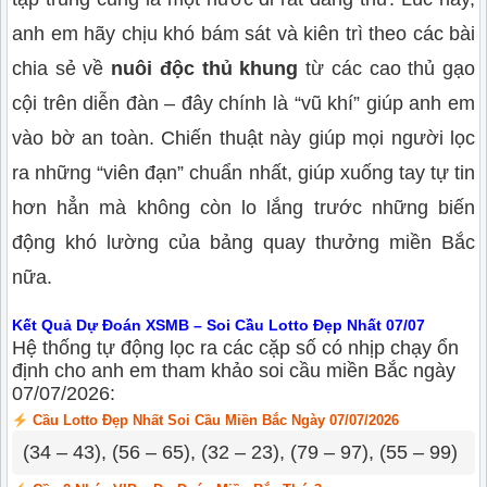
anh em hãy chịu khó bám sát và kiên trì theo các bài
chia sẻ về
nuôi độc thủ khung
từ các cao thủ gạo
cội trên diễn đàn – đây chính là “vũ khí” giúp anh em
vào bờ an toàn. Chiến thuật này giúp mọi người lọc
ra những “viên đạn” chuẩn nhất, giúp xuống tay tự tin
hơn hẳn mà không còn lo lắng trước những biến
động khó lường của bảng quay thưởng miền Bắc
nữa.
Kết Quả Dự Đoán XSMB – Soi Cầu Lotto Đẹp Nhất 07/07
Hệ thống tự động lọc ra các cặp số có nhịp chạy ổn
định cho anh em tham khảo soi cầu miền Bắc ngày
07/07/2026:
Cầu Lotto Đẹp Nhất Soi Cầu Miền Bắc Ngày 07/07/2026
(34 – 43), (56 – 65), (32 – 23), (79 – 97), (55 – 99)