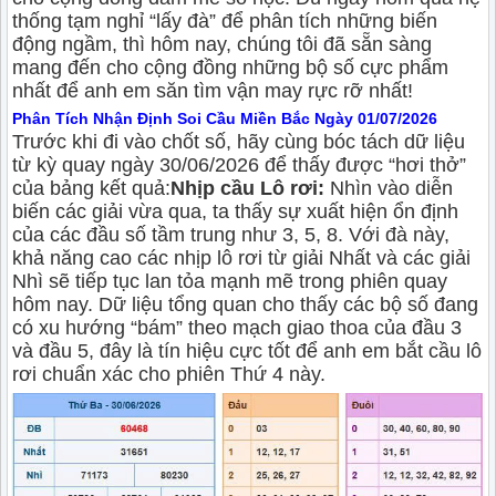
thống tạm nghỉ “lấy đà” để phân tích những biến
động ngầm, thì hôm nay, chúng tôi đã sẵn sàng
mang đến cho cộng đồng những bộ số cực phẩm
nhất để anh em săn tìm vận may rực rỡ nhất!
Phân Tích Nhận Định Soi Cầu Miền Bắc Ngày 01/07/2026
Trước khi đi vào chốt số, hãy cùng bóc tách dữ liệu
từ kỳ quay ngày 30/06/2026 để thấy được “hơi thở”
của bảng kết quả:
Nhịp cầu Lô rơi:
Nhìn vào diễn
biến các giải vừa qua, ta thấy sự xuất hiện ổn định
của các đầu số tầm trung như 3, 5, 8. Với đà này,
khả năng cao các nhịp lô rơi từ giải Nhất và các giải
Nhì sẽ tiếp tục lan tỏa mạnh mẽ trong phiên quay
hôm nay. Dữ liệu tổng quan cho thấy các bộ số đang
có xu hướng “bám” theo mạch giao thoa của đầu 3
và đầu 5, đây là tín hiệu cực tốt để anh em bắt cầu lô
rơi chuẩn xác cho phiên Thứ 4 này.