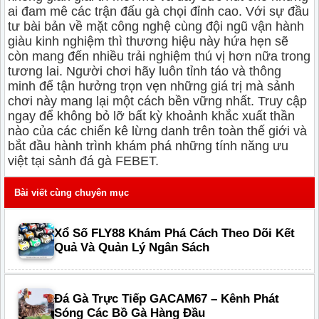
ai đam mê các trận đấu gà chọi đỉnh cao. Với sự đầu
tư bài bản về mặt công nghệ cùng đội ngũ vận hành
giàu kinh nghiệm thì thương hiệu này hứa hẹn sẽ
còn mang đến nhiều trải nghiệm thú vị hơn nữa trong
tương lai. Người chơi hãy luôn tỉnh táo và thông
minh để tận hưởng trọn vẹn những giá trị mà sảnh
chơi này mang lại một cách bền vững nhất. Truy cập
ngay để không bỏ lỡ bất kỳ khoảnh khắc xuất thần
nào của các chiến kê lừng danh trên toàn thế giới và
bắt đầu hành trình khám phá những tính năng ưu
việt tại sảnh đá gà FEBET.
Bài viết cùng chuyên mục
Xổ Số FLY88 Khám Phá Cách Theo Dõi Kết
Quả Và Quản Lý Ngân Sách
Đá Gà Trực Tiếp GACAM67 – Kênh Phát
Sóng Các Bồ Gà Hàng Đầu