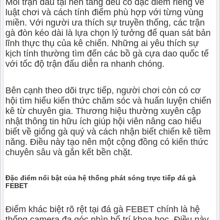
Mỗi trận đấu tại nền tảng đều có đặc điểm riêng về
luật chơi và cách tính điểm phù hợp với từng vùng
miền. Với người ưa thích sự truyền thống, các trận
gà đòn kéo dài là lựa chọn lý tưởng để quan sát bản
lĩnh thực thụ của kê chiến. Những ai yêu thích sự
kịch tính thường tìm đến các bồ gà cựa dao quốc tế
với tốc độ trận đấu diễn ra nhanh chóng.
Bên cạnh theo dõi trực tiếp, người chơi còn có cơ
hội tìm hiểu kiến thức chăm sóc và huấn luyện chiến
kê từ chuyên gia. Thương hiệu thường xuyên cập
nhật thông tin hữu ích giúp hội viên nâng cao hiểu
biết về giống gà quý và cách nhận biết chiến kê tiềm
năng. Điều này tạo nên một cộng đồng có kiến thức
chuyên sâu và gắn kết bền chặt.
Đặc điểm nổi bật của hệ thống phát sóng trực tiếp đá gà
FEBET
Điểm khác biệt rõ rệt tại đá gà FEBET chính là hệ
thống camera đa góc nhìn bố trí khoa học. Điều này