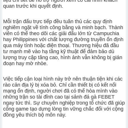
quan trước khi quyết định.
Mỗi trận đấu trực tiếp đều tuân thủ các quy định
nghiêm ngặt về tính công bằng và minh bạch. Thành
viên có thể theo dõi các giải đấu lớn từ Campuchia
hay Philippines với chất lượng đường truyền ổn định
qua máy tính hoặc điện thoại. Thương hiệu đã đầu
tư mạnh mẽ vào hạ tầng kỹ thuật để đảm bảo dù
lượng truy cập tăng cao, hình ảnh vẫn không bị gián
đoạn hay mờ nhòe.
Việc tiếp cận loại hình này trở nên thuận tiện khi các
rào cản địa lý bị xóa bỏ. Chỉ cần thiết bị có kết nối
mạng ổn định, người chơi đã có thể hòa mình vào
những trận so tài đỉnh cao tại sảnh đá gà FEBET
ngay tức thì. Sự chuyên nghiệp trong tổ chức đã giúp
cổng game tạo dựng lòng tin vững chắc đối với cộng
đồng yêu thích bộ môn này.