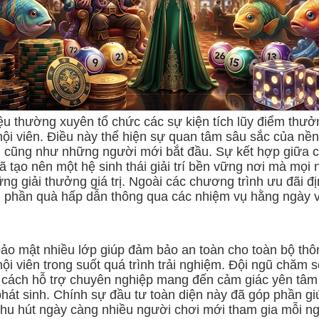
u thường xuyên tổ chức các sự kiện tích lũy điểm thưởng
ội viên. Điều này thể hiện sự quan tâm sâu sắc của nền
 cũng như những người mới bắt đầu. Sự kết hợp giữa c
đã tạo nên một hệ sinh thái giải trí bền vững nơi mà mọi 
g giải thưởng giá trị. Ngoài các chương trình ưu đãi đ
 phần quà hấp dẫn thông qua các nhiệm vụ hằng ngày 
ảo mật nhiều lớp giúp đảm bảo an toàn cho toàn bộ thô
 hội viên trong suốt quá trình trải nghiệm. Đội ngũ chăm
g cách hỗ trợ chuyên nghiệp mang đến cảm giác yên tâm
phát sinh. Chính sự đầu tư toàn diện này đã góp phần g
 thu hút ngày càng nhiều người chơi mới tham gia mỗi ng