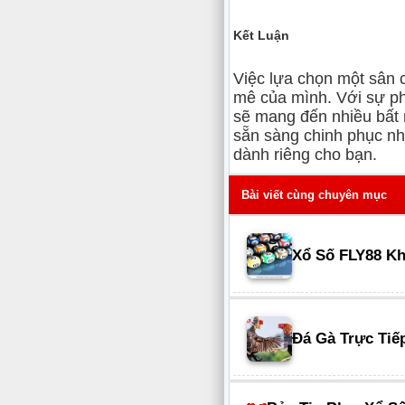
Kết Luận
Việc lựa chọn một sân 
mê của mình. Với sự ph
sẽ mang đến nhiều bất n
sẵn sàng chinh phục n
dành riêng cho bạn.
Bài viết cùng chuyên mục
Xổ Số FLY88 Kh
Đá Gà Trực Ti