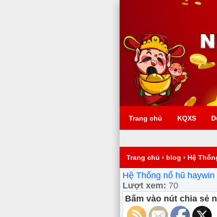
Trang chủ
KQXS
D
Trang chủ
›
blog
›
Hệ Thốn
Hệ Thống nổ hũ haywin
Lượt xem:
70
Bấm vào nút chia sẻ 