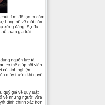
hút tỉ mỉ để tạo ra cảm
 sự bùng nổ về mặt cảm
áp xứng đáng. Sự đa
hể tham gia trải
 dụng nguồn lực tài
u có thể giúp hội viên
i có kinh nghiệm
ủa máy trước khi quyết
u quý giá về quy luật
 số về những người vừa
yết định chính xác hơn.