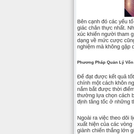
Bên cạnh đó các yếu tố
giác chân thực nhất. N
xúc khiến người tham g
dạng về mức cược cũng 
nghiệm mà không gặp qu
Phương Pháp Quản Lý Vốn 
Để đạt được kết quả tố
chính một cách khôn ng
nắm bắt được thời điểm
thường lựa chọn cách b
định tăng tốc ở những t
Ngoài ra việc theo dõi 
xuất hiện của các vòng
giành chiến thắng lớn 