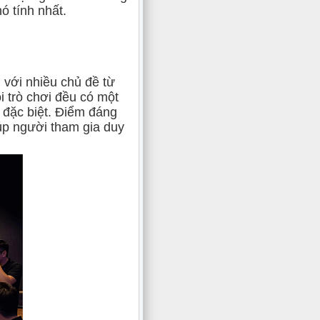
ó tính nhất.
với nhiều chủ đề từ
 trò chơi đều có một
g đặc biệt. Điểm đáng
iúp người tham gia duy