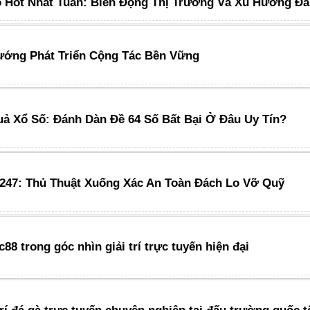
ố Hot Nhất Tuần: Biến Động Thị Trường Và Xu Hướng Đ
ướng Phát Triển Cộng Tác Bền Vững
ả Xổ Số: Đánh Dàn Đề 64 Số Bất Bại Ở Đâu Uy Tín?
247: Thủ Thuật Xuống Xác An Toàn Đách Lo Vỡ Quỹ
c88 trong góc nhìn giải trí trực tuyến hiện đại