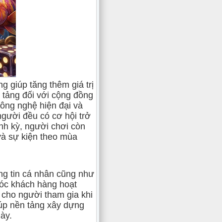
 giúp tăng thêm giá trị
 tảng đối với cộng đồng
ông nghệ hiện đại và
người đều có cơ hội trở
ịnh kỳ, người chơi còn
và sự kiện theo mùa
ng tin cá nhân cũng như
 sóc khách hàng hoạt
 cho người tham gia khi
iúp nền tảng xây dựng
ày.