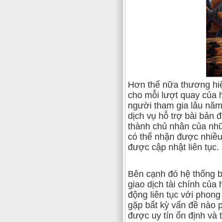
Hơn thế nữa thương hiệ
cho mỗi lượt quay của h
người tham gia lâu năm
dịch vụ hỗ trợ bài bản 
thành chủ nhân của nhữn
có thể nhận được nhiều
được cập nhật liên tục.
Bên cạnh đó hệ thống b
giao dịch tài chính của
động liên tục với phon
gặp bất kỳ vấn đề nào 
được uy tín ổn định và