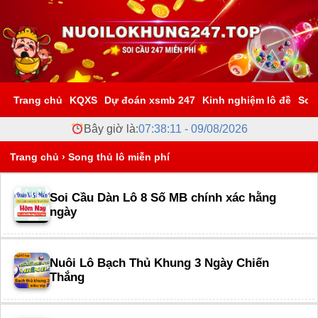
Trang chủ
KQXS
Dự đoán xsmb 247
Kinh nghiệm lô đề
Soi
Bây giờ là:
07:38:11 - 09/08/2026
Trang chủ
›
Song thủ lô miễn phí
Soi Cầu Dàn Lô 8 Số MB chính xác hằng
ngày
Nuôi Lô Bạch Thủ Khung 3 Ngày Chiến
Thắng